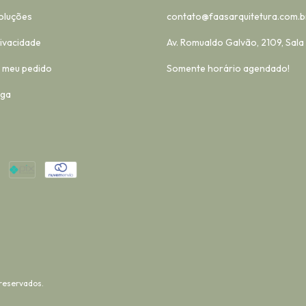
oluções
contato@faasarquitetura.com.b
rivacidade
Av. Romualdo Galvão, 2109, Sala
 meu pedido
Somente horário agendado!
ega
reservados.