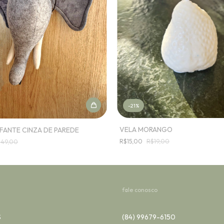
-
21
%
VELA MORANGO
FANTE CINZA DE PAREDE
R$15,00
R$19,00
349,00
fale conosco
S
(84) 99679-6150