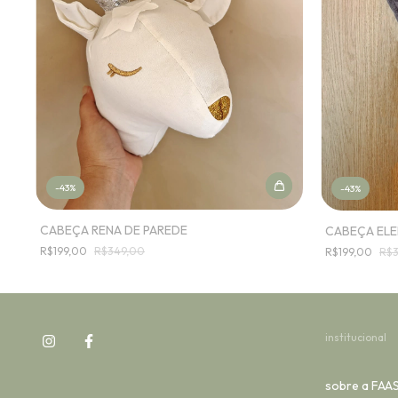
-
43
%
-
43
%
CABEÇA RENA DE PAREDE
CABEÇA ELE
R$199,00
R$349,00
R$199,00
R$
institucional
sobre a FAA