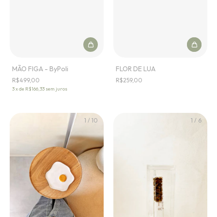
MÃO FIGA - ByPoli
FLOR DE LUA
R$499,00
R$259,00
3
x
de
R$166,33
sem juros
1
/
10
1
/
6