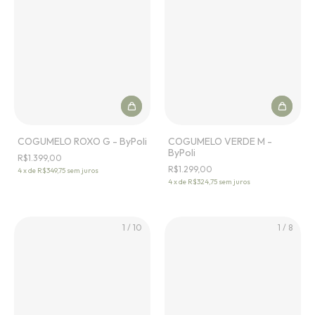
COGUMELO ROXO G - ByPoli
COGUMELO VERDE M -
ByPoli
R$1.399,00
R$1.299,00
4
x
de
R$349,75
sem juros
4
x
de
R$324,75
sem juros
1
/
10
1
/
8