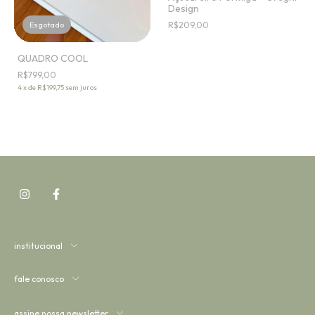
Design
Esgotado
R$209,00
QUADRO COOL
R$799,00
4
x
de
R$199,75
sem juros
institucional
fale conosco
assine nossa newsletter