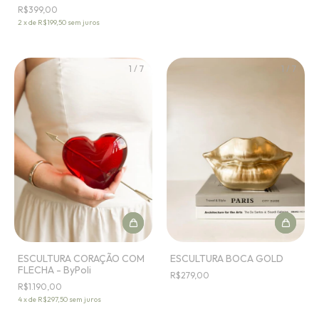
R$399,00
2
x
de
R$199,50
sem juros
1
/
7
1
/
7
ESCULTURA CORAÇÃO COM
ESCULTURA BOCA GOLD
FLECHA - ByPoli
R$279,00
R$1.190,00
4
x
de
R$297,50
sem juros