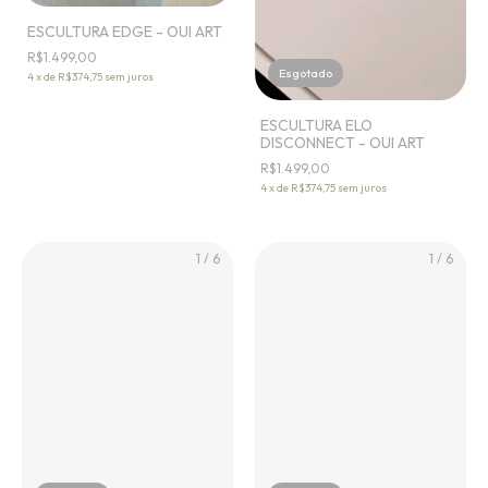
ESCULTURA EDGE - OUI ART
R$1.499,00
Esgotado
4
x
de
R$374,75
sem juros
ESCULTURA ELO
DISCONNECT - OUI ART
R$1.499,00
4
x
de
R$374,75
sem juros
1
/
6
1
/
6