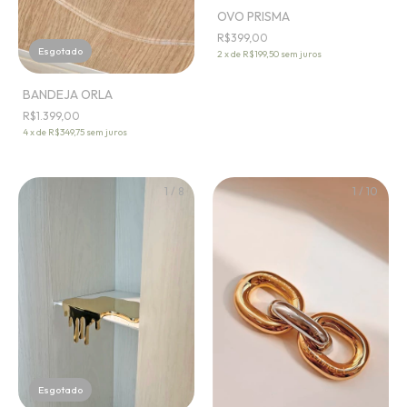
OVO PRISMA
R$399,00
Esgotado
2
x
de
R$199,50
sem juros
BANDEJA ORLA
R$1.399,00
4
x
de
R$349,75
sem juros
1
/
8
1
/
10
Esgotado