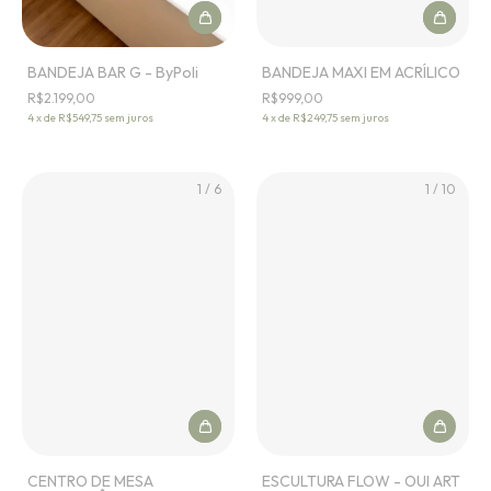
BANDEJA BAR G - ByPoli
BANDEJA MAXI EM ACRÍLICO
R$2.199,00
R$999,00
4
x
de
R$549,75
sem juros
4
x
de
R$249,75
sem juros
1
/
6
1
/
10
CENTRO DE MESA
ESCULTURA FLOW - OUI ART