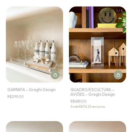
1
/
8
1
/
5
GARRAFA - Greghi Design
QUADRO/ESCULTURA -
AVIÕES - Greghi Design
R$299,00
R$689,00
4
x
de
R$172,25
sem juros
1
/
10
1
/
9