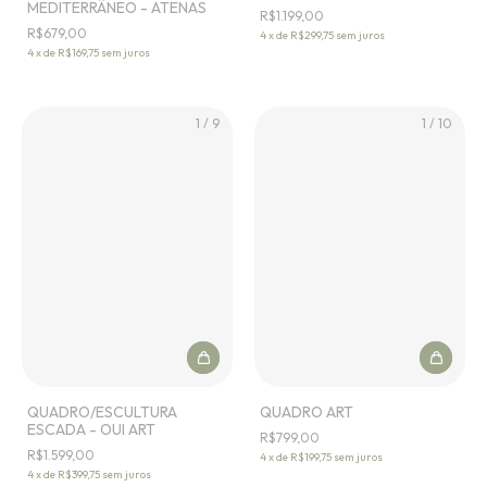
MEDITERRÂNEO - ATENAS
R$1.199,00
R$679,00
4
x
de
R$299,75
sem juros
4
x
de
R$169,75
sem juros
1
/
9
1
/
10
QUADRO/ESCULTURA
QUADRO ART
ESCADA - OUI ART
R$799,00
R$1.599,00
4
x
de
R$199,75
sem juros
4
x
de
R$399,75
sem juros