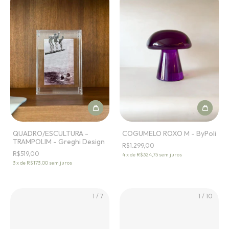
QUADRO/ESCULTURA -
COGUMELO ROXO M - ByPoli
TRAMPOLIM - Greghi Design
R$1.299,00
R$519,00
4
x
de
R$324,75
sem juros
3
x
de
R$173,00
sem juros
1
/
7
1
/
10