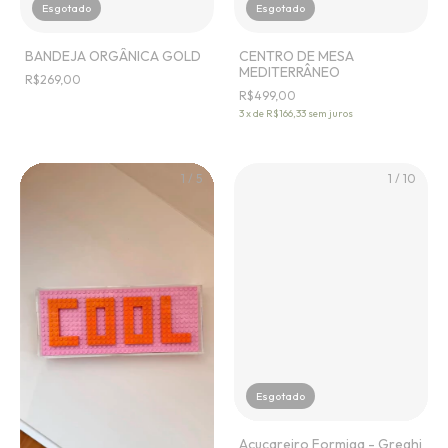
Esgotado
Esgotado
BANDEJA ORGÂNICA GOLD
CENTRO DE MESA
MEDITERRÂNEO
R$269,00
R$499,00
3
x
de
R$166,33
sem juros
1
/
5
1
/
10
Esgotado
Açucareiro Formiga - Greghi