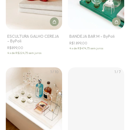
ESCULTURA GALHO CEREJA
BANDEJA BAR M - ByPoli
- ByPoli
R$1.899,00
R$899,00
4
x
de
R$474,75
sem juros
4
x
de
R$224,75
sem juros
1
/
10
1
/
7