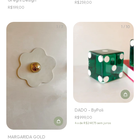
Greghi Design
R$259,00
R$199,00
1
/
7
1
/
10
DADO - ByPoli
R$999,00
4
x
de
R$249,75
sem juros
MARGARIDA GOLD