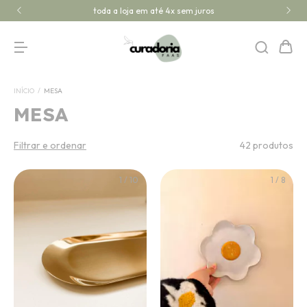
toda a loja em até 4x sem juros
INÍCIO
/
MESA
MESA
Filtrar e ordenar
42 produtos
1
/
10
1
/
8