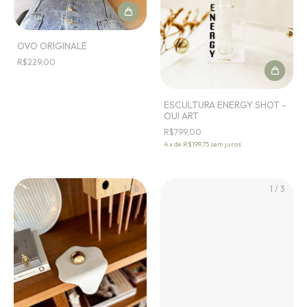
OVO ORIGINALE
R$229,00
ESCULTURA ENERGY SHOT -
OUI ART
R$799,00
4
x
de
R$199,75
sem juros
1
/
8
1
/
3