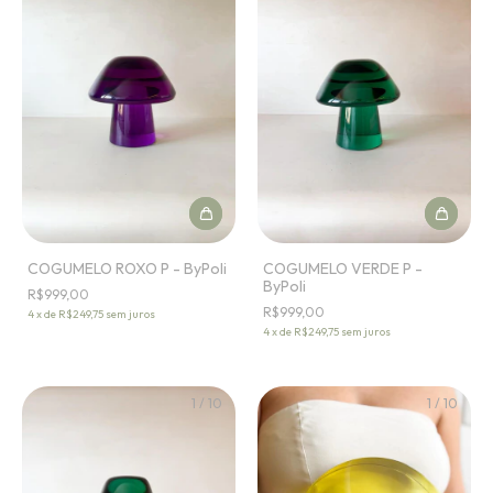
COGUMELO ROXO P - ByPoli
COGUMELO VERDE P -
ByPoli
R$999,00
R$999,00
4
x
de
R$249,75
sem juros
4
x
de
R$249,75
sem juros
1
/
10
1
/
10