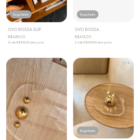
Esgotado
Esgotado
OVO BOSSA SLIP
OVO BOSSA
R$489,00
R$419,00
3
x
de
R$163,00
sem juros
2
x
de
R$209,50
sem juros
1
/
5
1
/
4
Esgotado