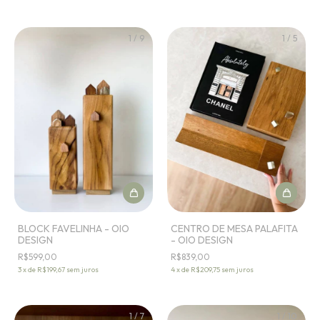
1
/
9
1
/
5
BLOCK FAVELINHA - OIO
CENTRO DE MESA PALAFITA
DESIGN
- OIO DESIGN
R$599,00
R$839,00
3
x
de
R$199,67
sem juros
4
x
de
R$209,75
sem juros
1
/
7
1
/
10