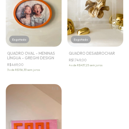
Esgotado
Esgotado
QUADRO OVAL - MENINAS
QUADRO DESABROCHAR
LÍNGUA - GREGHI DESIGN
R$1.749,00
R$469,00
4
x
de
R$437,25
sem juros
3
x
de
R$156,33
sem juros
1
/
5