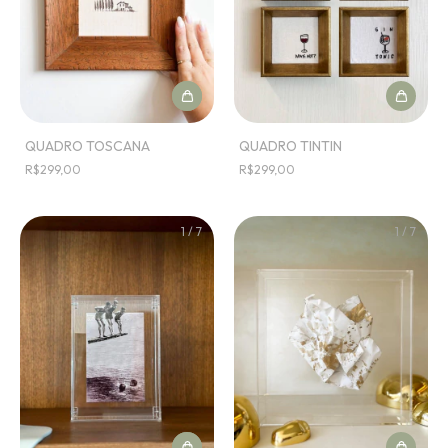
QUADRO TOSCANA
QUADRO TINTIN
R$299,00
R$299,00
1
/
7
1
/
7