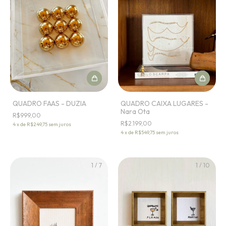
QUADRO FAAS - DUZIA
QUADRO CAIXA LUGARES -
Nara Ota
R$999,00
R$2.199,00
4
x
de
R$249,75
sem juros
4
x
de
R$549,75
sem juros
1
/
7
1
/
10