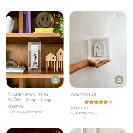
1
/
5
1
/
3
QUADRO/ESCULTURA -
QUADRO LAR
AVIÕES - Greghi Design
(1)
R$689,00
R$469,00
4
x
de
R$172,25
sem juros
3
x
de
R$156,33
sem juros
1
/
9
1
/
10