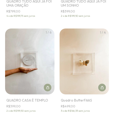
QUADRO TUDO AQUI JÁ FOI
QUADRO TUDO AQUI JÁ FOI
UMA ORAÇÃO
UM SONHO
R$799,00
R$399,00
4
x
de
R$199,75
sem juros
2
x
de
R$199,50
sem juros
1
/
6
1
/
4
QUADRO CASA É TEMPLO
Quadro ButterFAAS
R$399,00
R$499,00
2
x
de
R$199,50
sem juros
3
x
de
R$166,33
sem juros