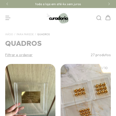
toda a loja em até 4x sem juros
INÍCIO
/
PARA PAREDE
/
QUADROS
QUADROS
Filtrar e ordenar
27 produtos
1
/
10
1
/
10