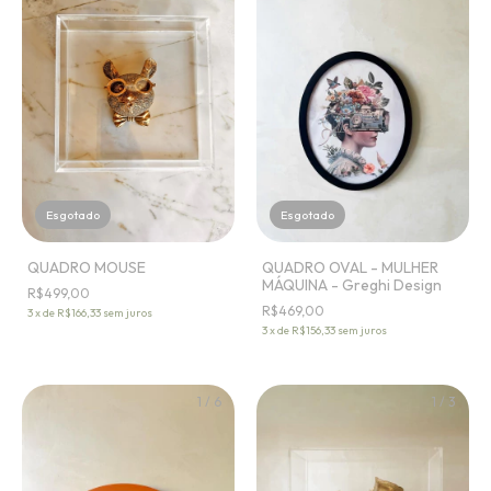
Esgotado
Esgotado
QUADRO MOUSE
QUADRO OVAL - MULHER
MÁQUINA - Greghi Design
R$499,00
R$469,00
3
x
de
R$166,33
sem juros
3
x
de
R$156,33
sem juros
1
/
6
1
/
3