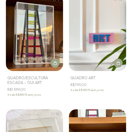
QUADRO/ESCULTURA
QUADRO ART
ESCADA - OUI ART
R$799,00
R$1.599,00
4
x
de
R$199,75
sem juros
4
x
de
R$399,75
sem juros
1
/
10
1
/
10