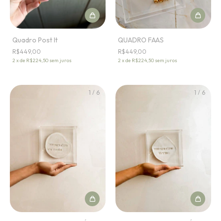
Quadro Post It
QUADRO FAAS
R$449,00
R$449,00
2
x
de
R$224,50
sem juros
2
x
de
R$224,50
sem juros
1
/
6
1
/
6