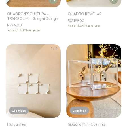
QUADRO/ESCULTURA -
QUADRO REVELAR
TRAMPOLIM - Greghi Design
R$1.199,00
R$519,00
4
x
de
R$299,75
sem juros
3
x
de
R$173,00
sem juros
1
/
9
1
/
10
Esgotado
Esgotado
Flutuantes
Quadro Mini Casinha