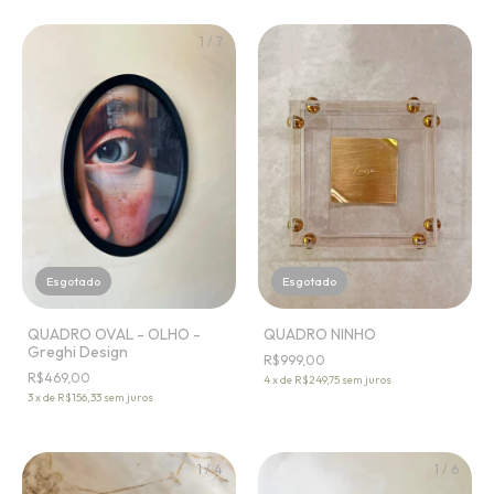
1
/
7
1
/
5
Esgotado
Esgotado
QUADRO OVAL - OLHO -
QUADRO NINHO
Greghi Design
R$999,00
R$469,00
4
x
de
R$249,75
sem juros
3
x
de
R$156,33
sem juros
1
/
4
1
/
6