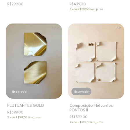
R$299,00
R$439,00
2
x
de
R$219,50
sem juros
1
/
2
1
/
9
Esgotado
Esgotado
FLUTUANTES GOLD
Composição Flutuantes
PONTOS II
R$399,00
R$1.399,00
2
x
de
R$199,50
sem juros
4
x
de
R$349,75
sem juros