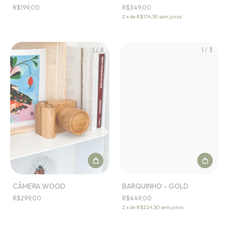
R$199,00
R$349,00
2
x
de
R$174,50
sem juros
1
/
8
1
/
3
CÂMERA WOOD
BARQUINHO - GOLD
R$299,00
R$449,00
2
x
de
R$224,50
sem juros