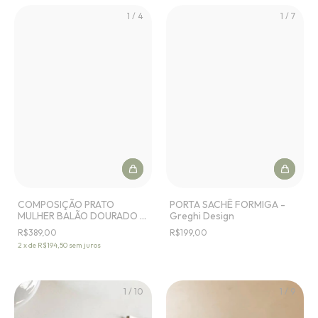
1
/
4
1
/
7
COMPOSIÇÃO PRATO
PORTA SACHÊ FORMIGA -
MULHER BALÃO DOURADO -
Greghi Design
Greghi Design
R$389,00
R$199,00
2
x
de
R$194,50
sem juros
1
/
10
1
/
9