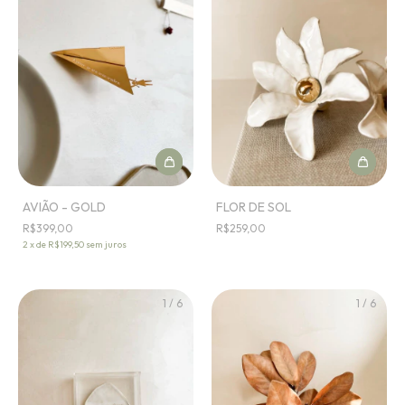
AVIÃO - GOLD
FLOR DE SOL
R$399,00
R$259,00
2
x
de
R$199,50
sem juros
1
/
6
1
/
6