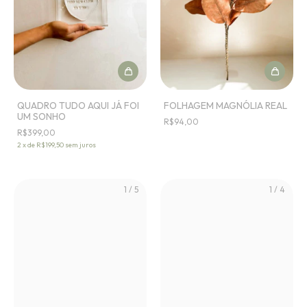
QUADRO TUDO AQUI JÁ FOI
FOLHAGEM MAGNÓLIA REAL
UM SONHO
R$94,00
R$399,00
2
x
de
R$199,50
sem juros
1
/
5
1
/
4