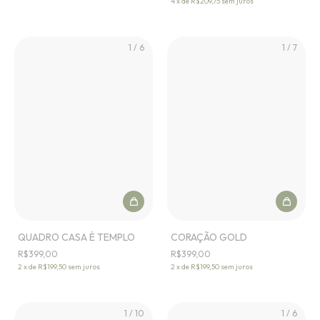
4
x
de
R$209,75
sem juros
1
/
6
1
/
7
QUADRO CASA É TEMPLO
CORAÇÃO GOLD
R$399,00
R$399,00
2
x
de
R$199,50
sem juros
2
x
de
R$199,50
sem juros
1
/
10
1
/
6