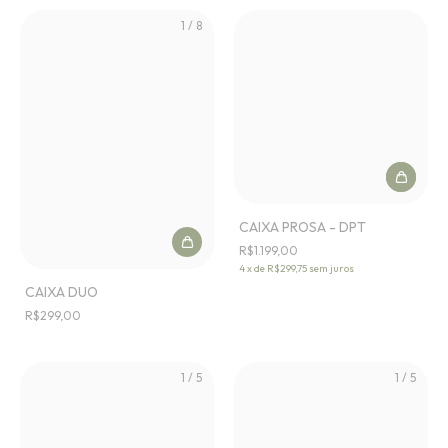
1
/
8
CAIXA PROSA - DPT
R$1.199,00
4
x
de
R$299,75
sem juros
CAIXA DUO
R$299,00
1
/
5
1
/
5