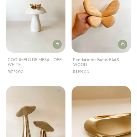
COGUMELO DE MESA - OFF
Pendurador ButterFAAS
WHITE
WOOD
R$189,00
R$199,00
1
/
10
1
/
10