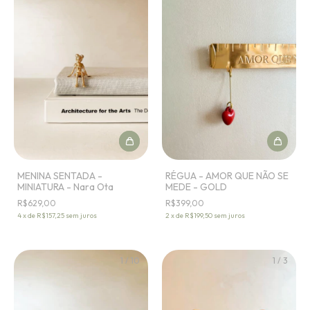
MENINA SENTADA -
RÉGUA - AMOR QUE NÃO SE
MINIATURA - Nara Ota
MEDE - GOLD
R$629,00
R$399,00
4
x
de
R$157,25
sem juros
2
x
de
R$199,50
sem juros
1
/
10
1
/
3