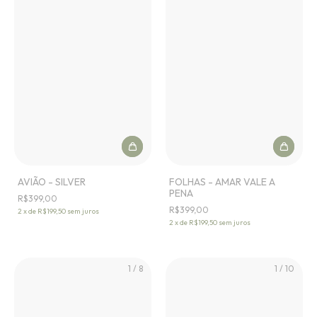
AVIÃO - SILVER
FOLHAS - AMAR VALE A
PENA
R$399,00
R$399,00
2
x
de
R$199,50
sem juros
2
x
de
R$199,50
sem juros
1
/
8
1
/
10