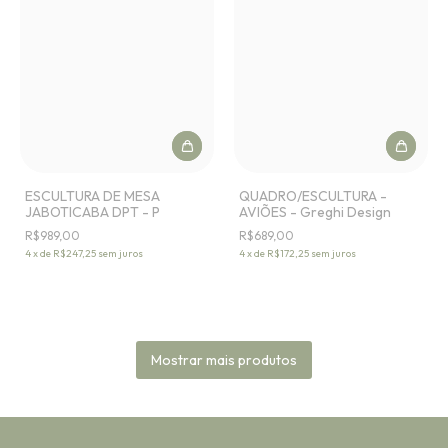
QUADRO/ESCULTURA -
ESCULTURA DE MESA
AVIÕES - Greghi Design
JABOTICABA DPT - P
R$689,00
R$989,00
4
x
de
R$172,25
sem juros
4
x
de
R$247,25
sem juros
Mostrar mais produtos