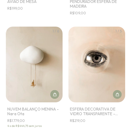
AVIÃO DE MESA
PENDURADOR ESFERA DE
MADEIRA
R$199,00
R$109,00
1
/
6
1
/
5
ESFERA DECORATIVA DE
NUVEM BALANÇO MENINA -
VIDRO TRANSPARENTE -
Nara Ota
OLHO ABERTO - Greghi
R$219,00
R$1.779,00
Design
4
x
de
R$444,75
sem juros