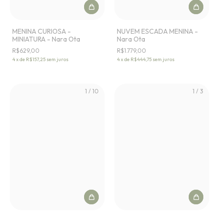
MENINA CURIOSA -
NUVEM ESCADA MENINA -
MINIATURA - Nara Ota
Nara Ota
R$629,00
R$1.779,00
4
x
de
R$157,25
sem juros
4
x
de
R$444,75
sem juros
1
/
10
1
/
3