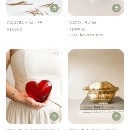
PALAVRA VIVA - FÉ
DADO - ByPoli
R$159,00
R$999,00
4
x
de
R$249,75
sem juros
1
/
7
1
/
7