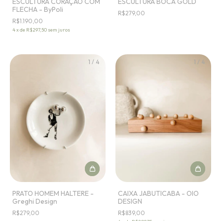
ESCULTURA CORAÇÃO COM
ESCULTURA BOCA GOLD
FLECHA - ByPoli
R$279,00
R$1.190,00
4
x
de
R$297,50
sem juros
1
/
4
1
/
4
PRATO HOMEM HALTERE -
CAIXA JABUTICABA - OIO
Greghi Design
DESIGN
R$279,00
R$839,00