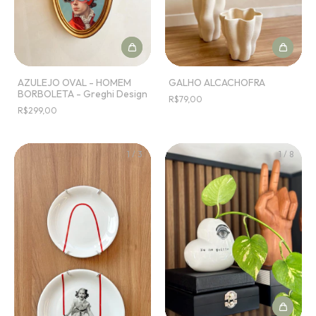
GALHO ALCACHOFRA
AZULEJO OVAL - HOMEM
BORBOLETA - Greghi Design
R$79,00
R$299,00
1
/
3
1
/
8