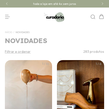
primeira vez aqui? use o cupom: BOASVINDAS
INÍCIO
/
NOVIDADES
NOVIDADES
Filtrar e ordenar
283 produtos
1
/
10
1
/
6