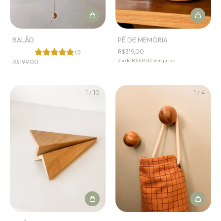
BALÃO
PÉ DE MEMÓRIA
(1)
R$319,00
2
x
de
R$159,50
sem juros
R$199,00
1
/
10
1
/
4