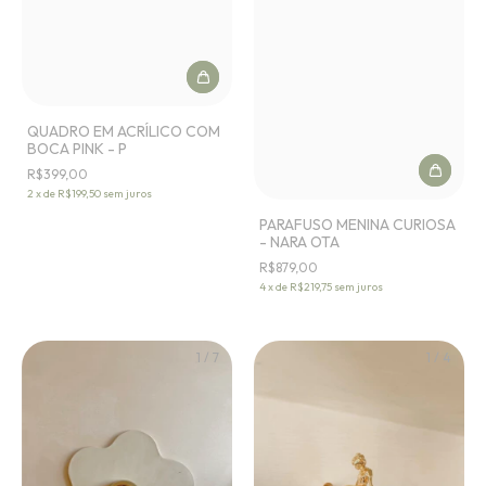
QUADRO EM ACRÍLICO COM
BOCA PINK - P
R$399,00
2
x
de
R$199,50
sem juros
PARAFUSO MENINA CURIOSA
- NARA OTA
R$879,00
4
x
de
R$219,75
sem juros
1
/
7
1
/
4