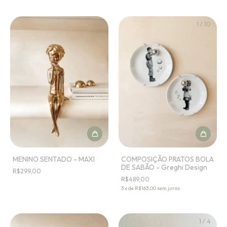
1
/
10
1
/
10
MENINO SENTADO - MAXI
COMPOSIÇÃO PRATOS BOLA
DE SABÃO - Greghi Design
R$299,00
R$489,00
3
x
de
R$163,00
sem juros
1
/
10
1
/
4