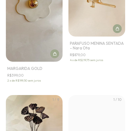
PARAFUSO MENINA SENTADA
- Nara Ota
R$879,00
4
x
de
R$219,75
sem juros
MARGARIDA GOLD
R$399,00
2
x
de
R$199,50
sem juros
1
/
9
1
/
10