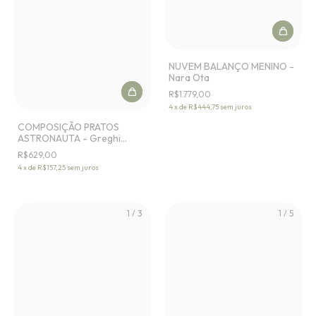
NUVEM BALANÇO MENINO -
Nara Ota
R$1.779,00
4
x
de
R$444,75
sem juros
COMPOSIÇÃO PRATOS
ASTRONAUTA - Greghi
Design
R$629,00
4
x
de
R$157,25
sem juros
1
/
3
1
/
5