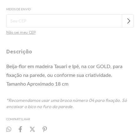
MEIOS DE ENVIO
Alterar CEP
Entregas para o CEP:
Não sei meu CEP
Descrição
Beija-flor em madeira Tauari e Ipê, na cor GOLD, para
fixação na parede, ou conforme sua criatividade.
Tamanho Aproximado 18 cm
*Recomendamos usar uma broca n
úmero 04 para fixação. Só
encaixar o bico no furo da parede.
COMPARTILHAR